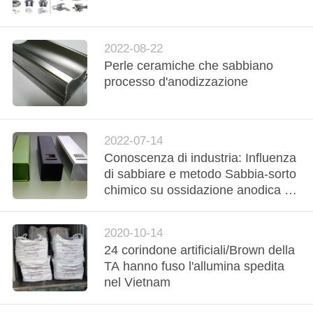
FABBRICA
CONTROLLO
2022-08-22
Perle ceramiche che sabbiano
DI
processo d'anodizzazione
QUALITÀ
CONTATTICI
2022-07-14
Conoscenza di industria: Influenza
di sabbiare e metodo Sabbia-sorto
NOTIZIE
chimico su ossidazione anodica di
superficie di alluminio di profilo
RICHIEDA
2020-10-14
UNA
24 corindone artificiali/Brown della
TA hanno fuso l'allumina spedita
CITAZIONE
nel Vietnam