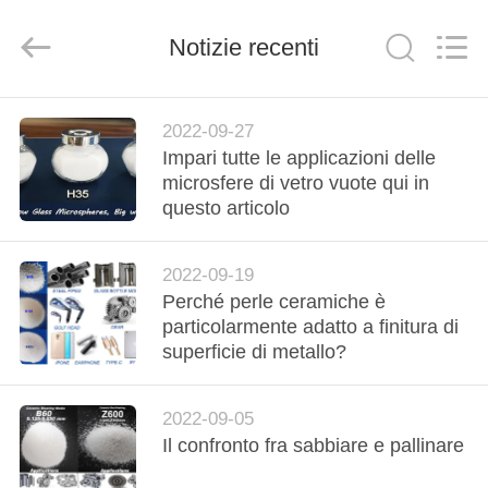
2026
Zhengzhou
Zhengtong
Notizie recenti
Abrasive
Import&Export
Co.,Ltd.
All
Rights
CASA
Reserved.
2022-09-27
Impari tutte le applicazioni delle
PRODOTTI
microsfere di vetro vuote qui in
questo articolo
VIDEO
2022-09-19
Perché perle ceramiche è
CIRCA
particolarmente adatto a finitura di
NOI
superficie di metallo?
GIRO
2022-09-05
Il confronto fra sabbiare e pallinare
DELLA