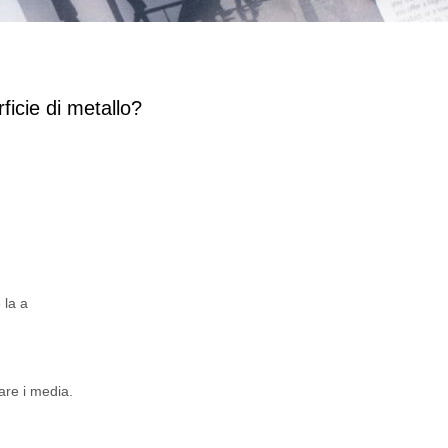
ficie di metallo?
 la a
are i media.