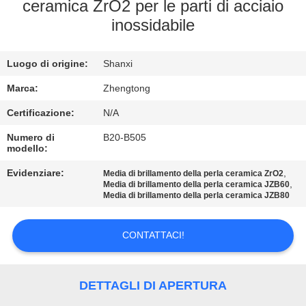
FABBRICA
ceramica ZrO2 per le parti di acciaio
inossidabile
CONTROLLO
Luogo di origine:
Shanxi
DI
QUALITÀ
Marca:
Zhengtong
Certificazione:
N/A
CONTATTICI
Numero di
B20-B505
modello:
Evidenziare:
,
NOTIZIE
Media di brillamento della perla ceramica ZrO2
,
Media di brillamento della perla ceramica JZB60
Media di brillamento della perla ceramica JZB80
RICHIEDA
CONTATTACI!
UNA
CITAZIONE
DETTAGLI DI APERTURA