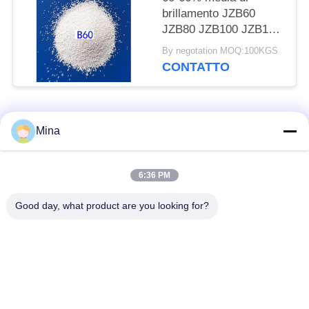
brillamento JZB60
JZB80 JZB100 JZB120
della perla ceramica
By negotation MOQ:100KGS
ZrO2 per le parti di
CONTATTO
acciaio inossidabile
Categorie popolari
Tutti
Mina
Perle di ceramica per
Media di brillamento
6:36 PM
sabbiatura
ceramici
Good day, what product are you looking for?
Perle di zirconio
Pallinatura ceramica
media rettifica
perle del silicato di
ceramica macinatura
zirconio
media