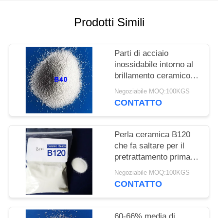
MAPPA
DEL
Prodotti Simili
SITO
Parti di acciaio
POLITICA
inossidabile intorno al
brillamento ceramico
SULLA
solido della perla
Negoziabile MOQ:100KGS
PRIVACY
CONTATTO
Perla ceramica B120
che fa saltare per il
pretrattamento prima
del rivestimento dal
Negoziabile MOQ:100KGS
brillamento bagnato
CONTATTO
60-66% media di