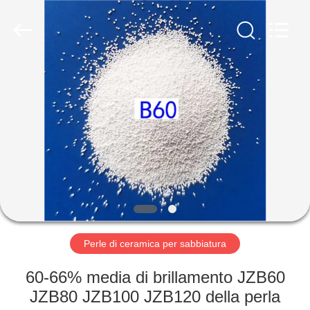
2026
Zhengzhou
Zhengtong
Abrasive
Import&Export
Co.,Ltd.
All
Rights
CASA
Reserved.
PRODOTTI
VIDEO
CIRCA
NOI
Perle di ceramica per sabbiatura
GIRO
60-66% media di brillamento JZB60
DELLA
JZB80 JZB100 JZB120 della perla