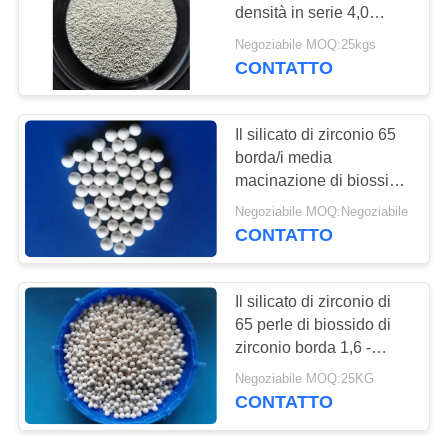
MAPPA
densità in serie 4,0
DEL
G/Cm3 della purezza di
Negoziabile MOQ:25kgs
ZrO2 65%
SITO
CONTATTO
43
perle del silicato di
POLITICA
Il silicato di zirconio 65
zirconio
borda/i media
SULLA
macinazione di biossido
PRIVACY
di zirconio 2.8-3.0
Negoziabile MOQ:Negoziabile
millimetri per pittura, la
CONTATTO
mano, inchiostro
20
Il silicato di zirconio di
ceramica
65 perle di biossido di
zirconio borda 1,6 -
macinatura media
1.8mm/2,0 - 2.2mm per il
Negoziabile MOQ:25KG
mulino verticale della
CONTATTO
macinazione