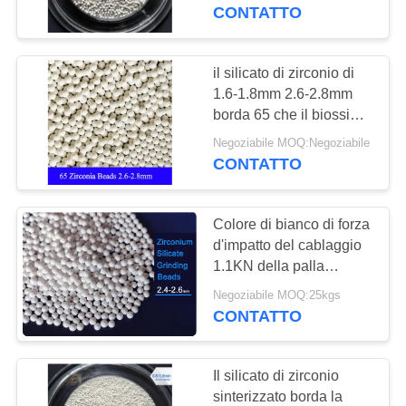
FABBRICA
CONTATTO
CONTROLLO
il silicato di zirconio di
34
DI
1.6-1.8mm 2.6-2.8mm
borda 65 che il biossido
QUALITÀ
Pallinatura ceramica
di zirconio borda i media
Negoziabile MOQ:Negoziabile
stridenti
CONTATTO
CONTATTICI
Colore di bianco di forza
NOTIZIE
d'impatto del cablaggio
1.1KN della palla
80
900HV del silicato di
RICHIEDA
Negoziabile MOQ:25kgs
Perle di zirconio
zirconio di ZrO2 65%
CONTATTO
UNA
media rettifica
CITAZIONE
Il silicato di zirconio
sinterizzato borda la