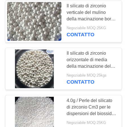
Il silicato di zirconio
verticale del mulino
12
della macinazione borda
media di fresatura di
1,6 - 1.8mm/2,0 - 2.2mm
Negoziabile MOQ:25KG
65 perle di biossido di
CONTATTO
biossido di zirconio
zirconio
Il silicato di zirconio
orizzontale di media
della macinazione del
mulino della sabbia
7
Negoziabile MOQ:25kgs
della dispersione degli
CONTATTO
palle dell'ossido di
antiparassitari borda 2.8-
3.0mm
zirconio
4.0g / Perle del silicato
di zirconio Cm3 per le
dispersioni del biossido
di titanio media della
Negoziabile MOQ:25KG
macinazione di biossido