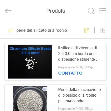
2026
Zhengzhou
Zhengtong
Prodotti
Abrasive
Import&Export
Co.,Ltd.
All
Rights
CASA
187
Reserved.
perle del silicato di zirconio
Perle di ceramica
PRODOTTI
per sabbiatura
il silicato di zirconio di
2.5-3.0mm borda una
VIDEO
dispersione stridente di
65 di biossido di zirconio
Negoziabile MOQ:25Kgs
antiparassitari delle
CIRCA
CONTATTO
perle
170
NOI
Media di brillamento
Perle della macinazione
GIRO
di biossido di zirconio
ceramici
pittura/ricoprire
DELLA
Negoziabile MOQ:25kgs