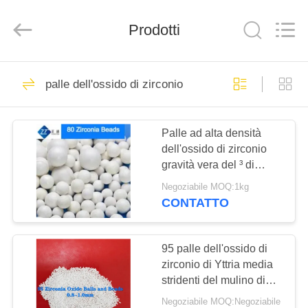
2026
Zhengzhou
Zhengtong
Prodotti
Abrasive
Import&Export
Co.,Ltd.
All
Rights
CASA
187
Reserved.
palle dell'ossido di zirconio
Perle di ceramica
PRODOTTI
per sabbiatura
Palle ad alta densità
dell'ossido di zirconio
VIDEO
gravità vera del ³ di
dimensione 5.2g/cm di
Negoziabile MOQ:1kg
2.2mm - di 0,6
CIRCA
CONTATTO
170
NOI
Media di brillamento
95 palle dell'ossido di
GIRO
zirconio di Yttria media
ceramici
stridenti del mulino di
DELLA
1.0mm - di 0,8
Negoziabile MOQ:Negoziabile