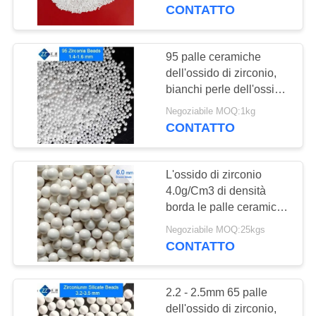
FABBRICA
CONTATTO
CONTROLLO
95 palle ceramiche
34
DI
dell'ossido di zirconio,
bianchi perle dell'ossido
QUALITÀ
Pallinatura ceramica
di zirconio di 0.2mm - di
Negoziabile MOQ:1kg
0,1
CONTATTO
CONTATTICI
L'ossido di zirconio
NOTIZIE
4.0g/Cm3 di densità
borda le palle ceramiche
80
di biossido di
RICHIEDA
Negoziabile MOQ:25kgs
Perle di zirconio
zirconio dimensione di
CONTATTO
UNA
10mm - di 4
media rettifica
CITAZIONE
2.2 - 2.5mm 65 palle
dell'ossido di zirconio,