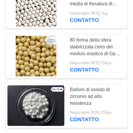
MAPPA
media di fresatura di
DEL
biossido di zirconio di
Negoziabile MOQ:1kg
0.8mm - di 0,6
SITO
CONTATTO
43
perle del silicato di
POLITICA
80 forma della sfera
zirconio
stabilizzata cerio del
SULLA
modulo elastico di Gpa
PRIVACY
delle palle 200
Negoziabile MOQ:25kgs
dell'ossido di zirconio
CONTATTO
20
Balloni di ossido di
ceramica
zirconio ad alta
resistenza
macinatura media
Negoziabile MOQ:25kgs
CONTATTO