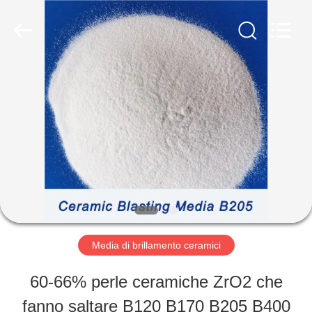
-
2026
Zhengzhou
Zhengtong
Abrasive
Import&Export
CASA
Co.,Ltd.
All
Rights
Reserved.
PRODOTTI
VIDEO
CIRCA
Media di brillamento ceramici
NOI
60-66% perle ceramiche ZrO2 che
fanno saltare B120 B170 B205 B400
GIRO