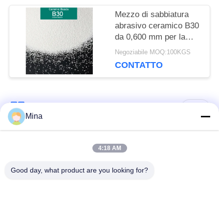
Mezzo di sabbiatura
abrasivo ceramico B30
da 0,600 mm per la
pulizia di stampi di
Negoziabile MOQ:100KGS
bottiglie di vetro
CONTATTO
Categorie popolari
Tutti
Mina
Perle di ceramica per
Media di brillamento
4:18 AM
sabbiatura
ceramici
Good day, what product are you looking for?
Perle di zirconio
Pallinatura ceramica
media rettifica