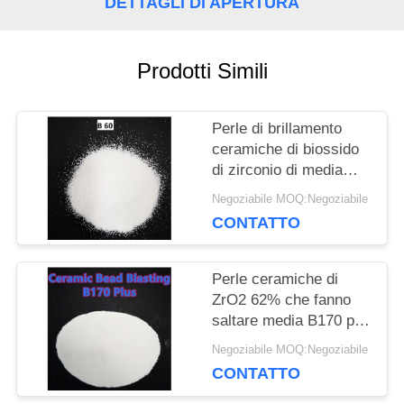
DETTAGLI DI APERTURA
RICHIEDA
UNA
Prodotti Simili
CITAZIONE
Perle di brillamento
MAPPA
ceramiche di biossido
di zirconio di media
DEL
0.3mm di dimensione
Negoziabile MOQ:Negoziabile
B60 per il trattamento
CONTATTO
SITO
di superficie dei
dispositivi
Perle ceramiche di
POLITICA
ZrO2 62% che fanno
saltare media B170 più
SULLA
la perla ceramica
Negoziabile MOQ:Negoziabile
Deblurrings abrasivo
PRIVACY
CONTATTO