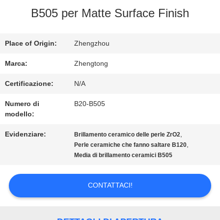
B505 per Matte Surface Finish
DELLA
FABBRICA
Place of Origin:
Zhengzhou
Marca:
Zhengtong
CONTROLLO
Certificazione:
N/A
DI
Numero di
B20-B505
modello:
QUALITÀ
Evidenziare:
,
Brillamento ceramico delle perle ZrO2
,
Perle ceramiche che fanno saltare B120
CONTATTICI
Media di brillamento ceramici B505
CONTATTACI!
NOTIZIE