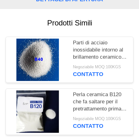
MAPPA
DEL
SITO
Prodotti Simili
POLITICA
Parti di acciaio
inossidabile intorno al
SULLA
brillamento ceramico
PRIVACY
solido della perla
Negoziabile MOQ:100KGS
CONTATTO
Perla ceramica B120
che fa saltare per il
pretrattamento prima
del rivestimento dal
Negoziabile MOQ:100KGS
brillamento bagnato
CONTATTO