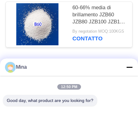
60-66% media di
brillamento JZB60
JZB80 JZB100 JZB120
della perla ceramica
By negotation MOQ:100KGS
ZrO2 per le parti di
CONTATTO
acciaio inossidabile
Categorie popolari
Tutti
Mina
Perle di ceramica per
Media di brillamento
12:50 PM
sabbiatura
ceramici
Good day, what product are you looking for?
Perle di zirconio
Pallinatura ceramica
media rettifica
perle del silicato di
ceramica macinatura