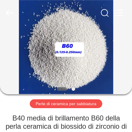
2026
Zhengzhou
Zhengtong
Abrasive
Import&Export
Co.,Ltd.
All
Rights
CASA
Reserved.
PRODOTTI
VIDEO
CIRCA
NOI
Perle di ceramica per sabbiatura
GIRO
B40 media di brillamento B60 della
DELLA
perla ceramica di biossido di zirconio di