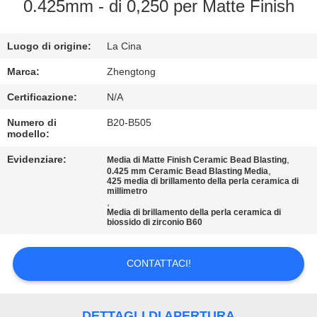
FABBRICA
0.425mm - di 0,250 per Matte Finish
CONTROLLO
Luogo di origine:
La Cina
DI
Marca:
Zhengtong
QUALITÀ
Certificazione:
N/A
Numero di
B20-B505
modello:
CONTATTICI
Evidenziare:
,
Media di Matte Finish Ceramic Bead Blasting
,
0.425 mm Ceramic Bead Blasting Media
NOTIZIE
425 media di brillamento della perla ceramica di
millimetro
,
Media di brillamento della perla ceramica di
biossido di zirconio B60
RICHIEDA
UNA
CONTATTACI!
CITAZIONE
DETTAGLI DI APERTURA