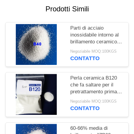
MAPPA
Prodotti Simili
DEL
SITO
Parti di acciaio
inossidabile intorno al
POLITICA
brillamento ceramico
SULLA
solido della perla
Negoziabile MOQ:100KGS
CONTATTO
PRIVACY
Perla ceramica B120
che fa saltare per il
pretrattamento prima
del rivestimento dal
Negoziabile MOQ:100KGS
brillamento bagnato
CONTATTO
60-66% media di