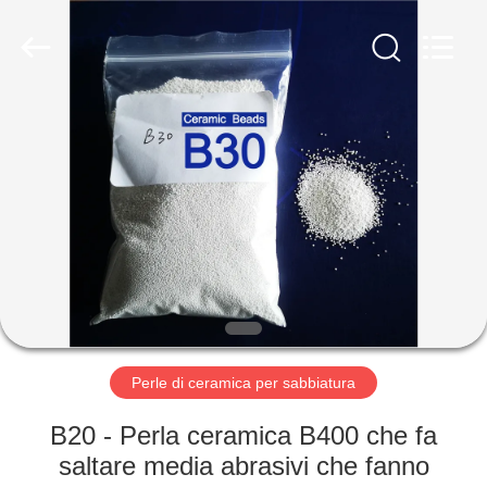
2026
Zhengzhou
Zhengtong
Abrasive
Import&Export
Co.,Ltd.
All
Rights
CASA
Reserved.
PRODOTTI
VIDEO
CIRCA
NOI
Perle di ceramica per sabbiatura
GIRO
B20 - Perla ceramica B400 che fa
DELLA
saltare media abrasivi che fanno