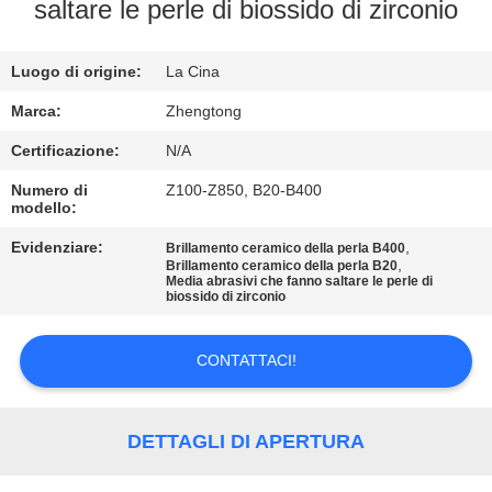
FABBRICA
saltare le perle di biossido di zirconio
CONTROLLO
Luogo di origine:
La Cina
DI
Marca:
Zhengtong
QUALITÀ
Certificazione:
N/A
Numero di
Z100-Z850, B20-B400
modello:
CONTATTICI
Evidenziare:
,
Brillamento ceramico della perla B400
,
Brillamento ceramico della perla B20
NOTIZIE
Media abrasivi che fanno saltare le perle di
biossido di zirconio
RICHIEDA
CONTATTACI!
UNA
CITAZIONE
DETTAGLI DI APERTURA