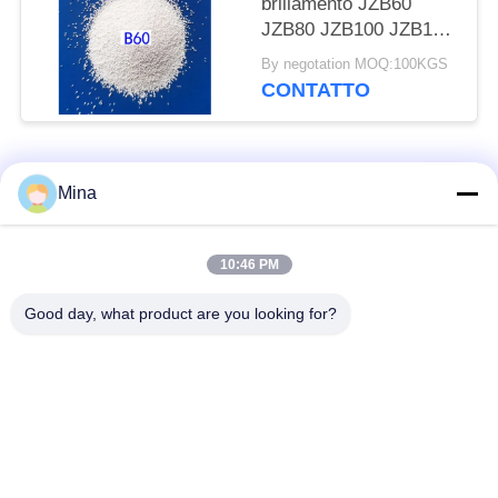
brillamento JZB60
JZB80 JZB100 JZB120
della perla ceramica
By negotation MOQ:100KGS
ZrO2 per le parti di
CONTATTO
acciaio inossidabile
Categorie popolari
Tutti
Mina
Perle di ceramica per
Media di brillamento
10:46 PM
sabbiatura
ceramici
Good day, what product are you looking for?
Perle di zirconio
Pallinatura ceramica
media rettifica
perle del silicato di
ceramica macinatura
zirconio
media