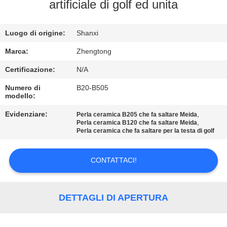
FABBRICA
artificiale di golf ed unita
CONTROLLO
Luogo di origine:
Shanxi
DI
Marca:
Zhengtong
QUALITÀ
Certificazione:
N/A
Numero di
B20-B505
modello:
CONTATTICI
Evidenziare:
,
Perla ceramica B205 che fa saltare Meida
,
Perla ceramica B120 che fa saltare Meida
NOTIZIE
Perla ceramica che fa saltare per la testa di golf
CONTATTACI!
RICHIEDA
UNA
CITAZIONE
DETTAGLI DI APERTURA