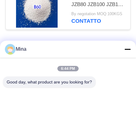
JZB80 JZB100 JZB120
della perla ceramica
By negotation MOQ:100KGS
ZrO2 per le parti di
CONTATTO
acciaio inossidabile
Categorie popolari
Tutti
Mina
Perle di ceramica per
Media di brillamento
6:44 PM
sabbiatura
ceramici
Good day, what product are you looking for?
Perle di zirconio
Pallinatura ceramica
media rettifica
perle del silicato di
ceramica macinatura
zirconio
media