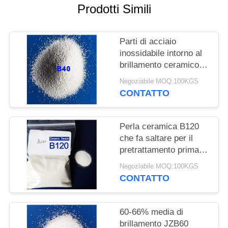
MAPPA
Prodotti Simili
DEL
SITO
Parti di acciaio
inossidabile intorno al
brillamento ceramico
POLITICA
solido della perla
SULLA
Negoziabile MOQ:100KGS
CONTATTO
PRIVACY
Perla ceramica B120
che fa saltare per il
pretrattamento prima
del rivestimento dal
Negoziabile MOQ:100KGS
brillamento bagnato
CONTATTO
60-66% media di
brillamento JZB60