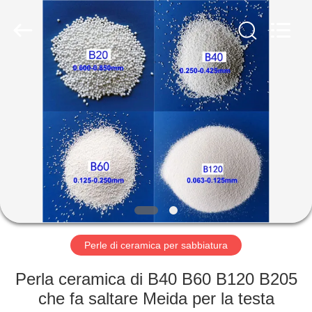
2026
Zhengzhou
Zhengtong
Abrasive
Import&Export
Co.,Ltd.
All
Rights
CASA
Reserved.
PRODOTTI
VIDEO
CIRCA
NOI
Perle di ceramica per sabbiatura
GIRO
Perla ceramica di B40 B60 B120 B205
DELLA
che fa saltare Meida per la testa