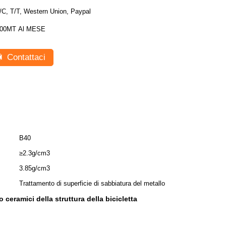
/C, T/T, Western Union, Paypal
00MT Al MESE
Contattaci
B40
≥2.3g/cm3
3.85g/cm3
Trattamento di superficie di sabbiatura del metallo
 ceramici della struttura della bicicletta