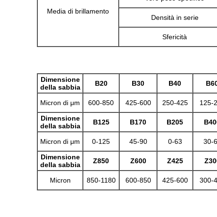
Media di brillamento
Densità in serie
Sfericità
Dimensione
B20
B30
B40
B6
della sabbia
Micron di μm
600-850
425-600
250-425
125-
Dimensione
B125
B170
B205
B40
della sabbia
Micron di μm
0-125
45-90
0-63
30-
Dimensione
Z850
Z600
Z425
Z30
della sabbia
Micron
850-1180
600-850
425-600
300-