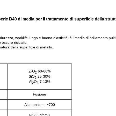
 B40 di media per il trattamento di superficie della struttu
ezza, worklife lungo e buona elasticità, è i media di brillamento puliti
 essere riciclato.
atura della superficie di metallo.
ZrO
60-66%
2
SiO
25-30%
2
Al
O
7-13%
2
3
Fusione
Alta tensione ≥700
≥3.85 g/cm3