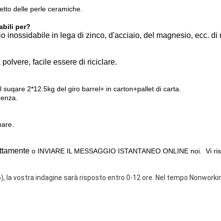
etto delle perle ceramiche.
abili per?
io inossidabile in lega di zinco, d'acciaio, del magnesio, ecc. di
polvere, facile essere di riciclare.
l suqare 2*12.5kg del giro barrel+ in carton+pallet di carta.
uenza.
mare.
ettamente
o INVIARE IL MESSAGGIO ISTANTANEO ONLINE noi. Vi ri
o), la vostra indagine sarà risposto entro 0-12 ore. Nel tempo Nonworkin