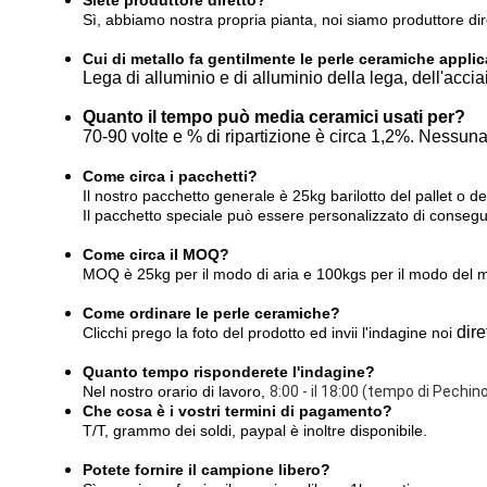
Siete produttore diretto?
Sì, abbiamo nostra propria pianta, noi siamo produttore dir
Cui di metallo fa gentilmente le perle ceramiche applic
Lega di alluminio e di alluminio della lega, dell'accia
Quanto il tempo può media ceramici usati per?
70-90 volte e % di ripartizione è circa 1,2%. Nessuna 
Come circa i pacchetti?
Il nostro pacchetto generale è 25kg barilotto del pallet o de
Il pacchetto speciale può essere personalizzato di conseg
Come circa il MOQ?
MOQ è 25kg per il modo di aria e 100kgs per il modo del 
Come ordinare le perle ceramiche?
dir
Clicchi prego la foto del prodotto ed invii l'indagine noi
Quanto tempo risponderete l'indagine?
Nel nostro orario di lavoro,
8:00 - il 18:00 (tempo di Pechin
Che cosa è i vostri termini di pagamento?
T/T, grammo dei soldi, paypal è inoltre disponibile.
Potete fornire il campione libero?