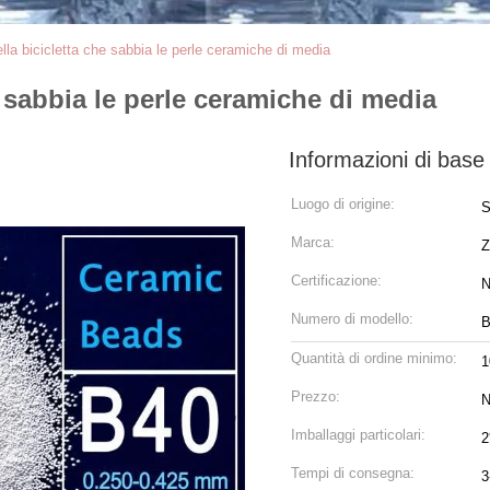
lla bicicletta che sabbia le perle ceramiche di media
e sabbia le perle ceramiche di media
Informazioni di base
Luogo di origine:
S
Marca:
Z
Certificazione:
N
Numero di modello:
B
Quantità di ordine minimo:
Prezzo:
N
Imballaggi particolari:
2
Tempi di consegna:
3