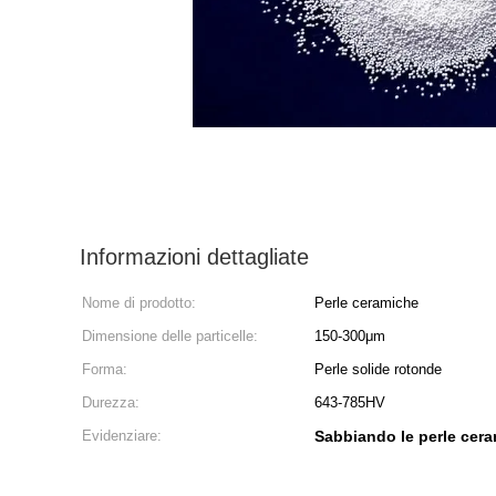
Informazioni dettagliate
Nome di prodotto:
Perle ceramiche
Dimensione delle particelle:
150-300μm
Forma:
Perle solide rotonde
Durezza:
643-785HV
Evidenziare:
Sabbiando le perle cer