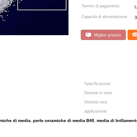
Termini di pagamento:
L
Capacità di alimentazione:
3
Miglior prezzo
Specificazione:
Densità in serie:
Densità vera:
applicazione:
amiche di media
perle ceramiche di media B40
media di brillamento
,
,