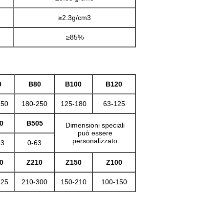
≥2.3g/cm3
≥85%
0
B80
B100
B120
250
180-250
125-180
63-125
0
B505
Dimensioni speciali
può essere
personalizzato
63
0-63
0
Z210
Z150
Z100
425
210-300
150-210
100-150