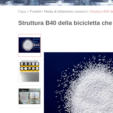
Casa
>
Prodotti
>
Media di brillamento ceramici
>
Struttura B40 de
Struttura B40 della bicicletta ch