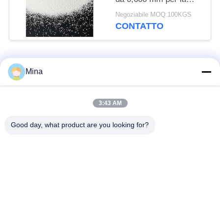
pulizia di stampi di
Negoziabile MOQ:100KGS
bottiglie di vetro
CONTATTO
Categorie popolari
Tutti
Mina
Perle di ceramica per
Media di brillamento
3:43 AM
sabbiatura
ceramici
Good day, what product are you looking for?
Perle di zirconio
Pallinatura ceramica
media rettifica
perle del silicato di
ceramica macinatura
zirconio
media