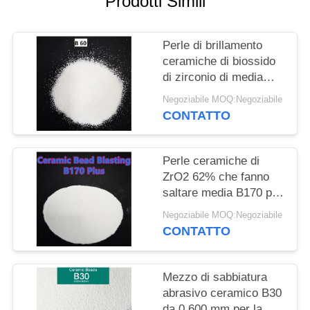
Prodotti Simili
MAPPA
DEL
Perle di brillamento
SITO
ceramiche di biossido
di zirconio di media
POLITICA
0.3mm di dimensione
Negoziabile MOQ:Negoziabile
B60 per il trattamento
SULLA
CONTATTO
di superficie dei
PRIVACY
dispositivi
Perle ceramiche di
ZrO2 62% che fanno
saltare media B170 più
la perla ceramica
Negoziabile MOQ:Negoziabile
Deblurrings abrasivo
CONTATTO
Mezzo di sabbiatura
abrasivo ceramico B30
da 0,600 mm per la