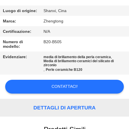
FABBRICA
Luogo di origine:
Shanxi, Cina
CONTROLLO
Marca:
Zhengtong
DI
Certificazione:
N/A
QUALITÀ
Numero di
B20-B505
modello:
CONTATTICI
Evidenziare:
,
media di brillamento della perla ceramica
Media di brillamento ceramici del silicato di
zirconio
,
Perle ceramiche B120
NOTIZIE
CONTATTACI!
RICHIEDA
UNA
DETTAGLI DI APERTURA
CITAZIONE