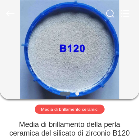
2026
Zhengzhou
Zhengtong
Abrasive
Import&Export
Co.,Ltd.
All
Rights
CASA
Reserved.
PRODOTTI
VIDEO
CIRCA
NOI
Media di brillamento ceramici
GIRO
Media di brillamento della perla
DELLA
ceramica del silicato di zirconio B120