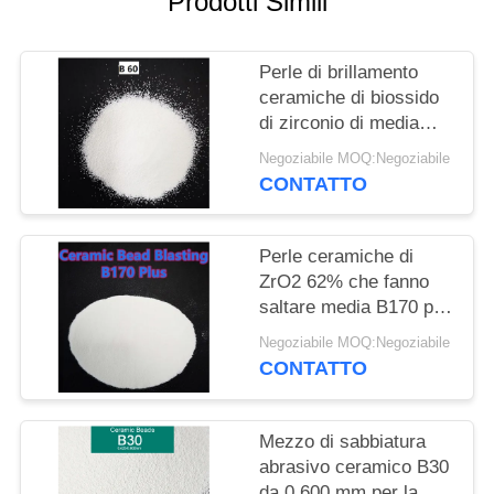
Prodotti Simili
MAPPA
DEL
Perle di brillamento
SITO
ceramiche di biossido
di zirconio di media
POLITICA
0.3mm di dimensione
Negoziabile MOQ:Negoziabile
B60 per il trattamento
SULLA
CONTATTO
di superficie dei
PRIVACY
dispositivi
Perle ceramiche di
ZrO2 62% che fanno
saltare media B170 più
la perla ceramica
Negoziabile MOQ:Negoziabile
Deblurrings abrasivo
CONTATTO
Mezzo di sabbiatura
abrasivo ceramico B30
da 0,600 mm per la