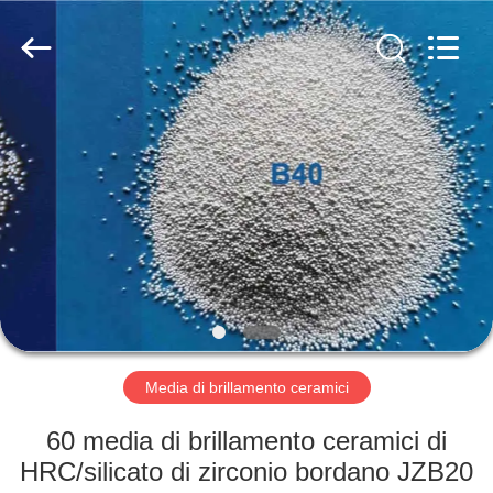
2026
Zhengzhou
Zhengtong
Abrasive
Import&Export
Co.,Ltd.
All
Rights
CASA
Reserved.
PRODOTTI
VIDEO
CIRCA
NOI
Media di brillamento ceramici
GIRO
60 media di brillamento ceramici di
DELLA
HRC/silicato di zirconio bordano JZB20