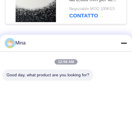
pulizia di stampi di
Negoziabile MOQ:100KGS
bottiglie di vetro
CONTATTO
Categorie popolari
Tutti
Mina
Perle di ceramica per
Media di brillamento
12:58 AM
sabbiatura
ceramici
Good day, what product are you looking for?
Perle di zirconio
Pallinatura ceramica
media rettifica
perle del silicato di
ceramica macinatura
zirconio
media