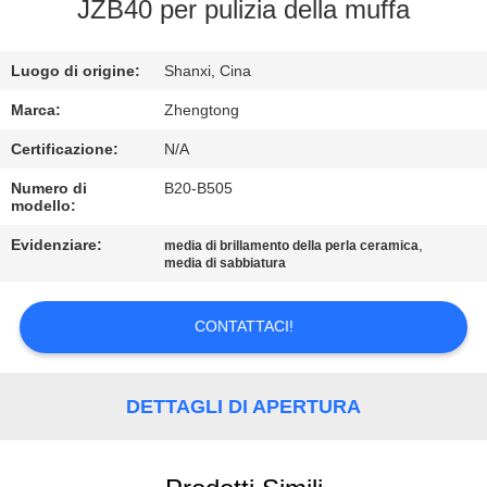
FABBRICA
JZB40 per pulizia della muffa
CONTROLLO
Luogo di origine:
Shanxi, Cina
DI
Marca:
Zhengtong
QUALITÀ
Certificazione:
N/A
Numero di
B20-B505
modello:
CONTATTICI
Evidenziare:
,
media di brillamento della perla ceramica
media di sabbiatura
NOTIZIE
CONTATTACI!
RICHIEDA
UNA
DETTAGLI DI APERTURA
CITAZIONE