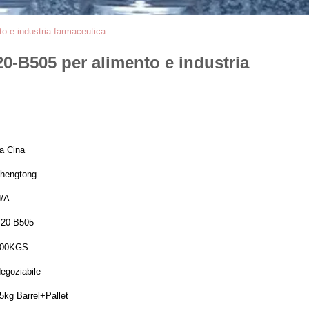
to e industria farmaceutica
20-B505 per alimento e industria
a Cina
hengtong
/A
20-B505
100KGS
egoziabile
5kg Barrel+Pallet