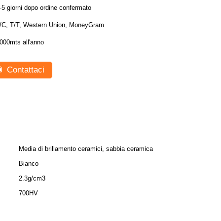
-5 giorni dopo ordine confermato
/C, T/T, Western Union, MoneyGram
000mts all'anno
Contattaci
Media di brillamento ceramici, sabbia ceramica
Bianco
2.3g/cm3
700HV