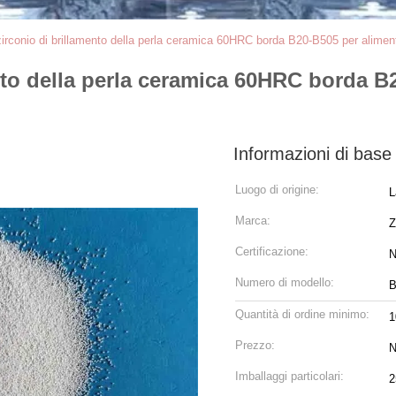
di zirconio di brillamento della perla ceramica 60HRC borda B20-B505 per alimen
mento della perla ceramica 60HRC borda B
Informazioni di base
Luogo di origine:
L
Marca:
Z
Certificazione:
N
Numero di modello:
B
Quantità di ordine minimo:
Prezzo:
N
Imballaggi particolari:
2