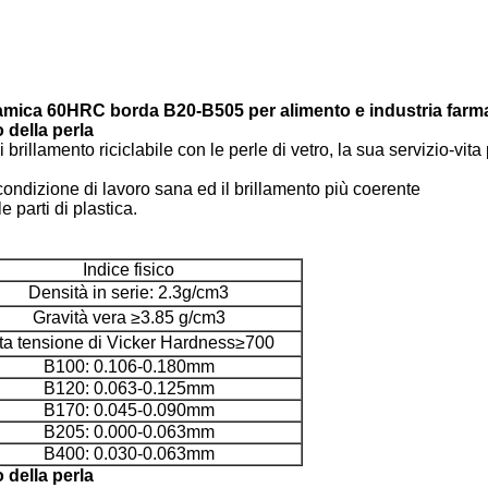
a ceramica 60HRC borda B20-B505 per alimento e industria far
 della perla
illamento riciclabile con le perle di vetro, la sua servizio-vita
 condizione di lavoro sana ed il brillamento più coerente
 parti di plastica.
Indice fisico
Densità in serie: 2.3g/cm3
Gravità vera ≥3.85 g/cm3
ta tensione di Vicker Hardness≥700
B100: 0.106-0.180mm
B120: 0.063-0.125mm
B170: 0.045-0.090mm
B205: 0.000-0.063mm
B400: 0.030-0.063mm
 della perla