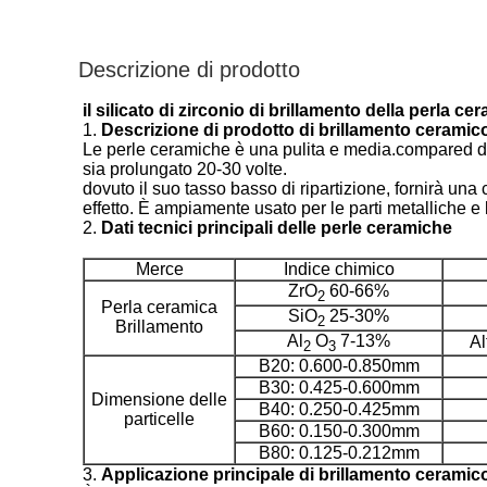
Descrizione di prodotto
il silicato di zirconio di brillamento della perl
1.
Descrizione di prodotto di brillamento ceramico
Le perle ceramiche è una pulita e media.compared di br
sia prolungato 20-30 volte.
dovuto il suo tasso basso di ripartizione, fornirà una
effetto. È ampiamente usato per le parti metalliche e le
2.
Dati tecnici principali delle perle ceramiche
Merce
Indice chimico
ZrO
60-66%
2
Perla ceramica
SiO
25-30%
2
Brillamento
Al
O
7-13%
Al
2
3
B20: 0.600-0.850mm
B30: 0.425-0.600mm
Dimensione delle
B40: 0.250-0.425mm
particelle
B60: 0.150-0.300mm
B80: 0.125-0.212mm
3.
Applicazione principale di brillamento ceramico