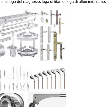
ile, lega del magnesio, lega di titanio, lega di alluminio, rame,