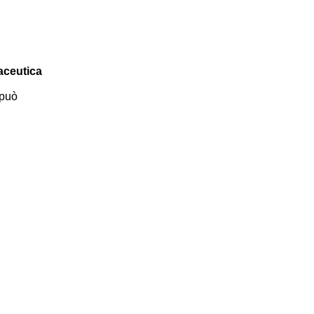
maceutica
 può