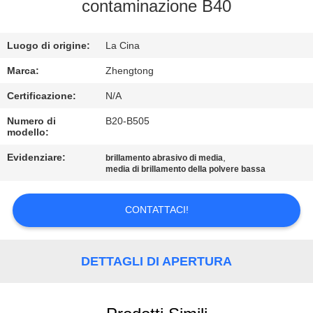
FABBRICA
contaminazione B40
CONTROLLO
Luogo di origine:
La Cina
DI
Marca:
Zhengtong
QUALITÀ
Certificazione:
N/A
Numero di
B20-B505
modello:
CONTATTICI
Evidenziare:
,
brillamento abrasivo di media
media di brillamento della polvere bassa
NOTIZIE
CONTATTACI!
RICHIEDA
UNA
DETTAGLI DI APERTURA
CITAZIONE