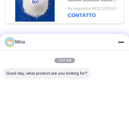
della perla ceramica
By negotation MOQ:100KGS
ZrO2 per le parti di
CONTATTO
acciaio inossidabile
Categorie popolari
Tutti
Mina
Perle di ceramica per
Media di brillamento
7:57 AM
sabbiatura
ceramici
Good day, what product are you looking for?
Perle di zirconio
Pallinatura ceramica
media rettifica
perle del silicato di
ceramica macinatura
zirconio
media