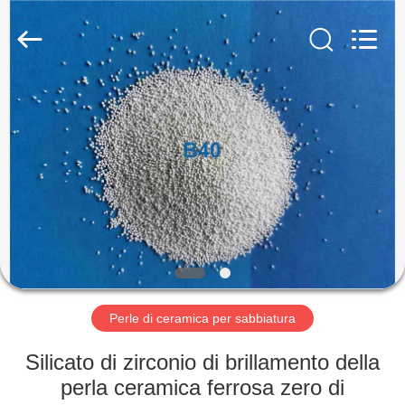
2026
Zhengzhou
Zhengtong
Abrasive
Import&Export
Co.,Ltd.
All
Rights
CASA
Reserved.
PRODOTTI
VIDEO
CIRCA
NOI
Perle di ceramica per sabbiatura
GIRO
Silicato di zirconio di brillamento della
DELLA
perla ceramica ferrosa zero di