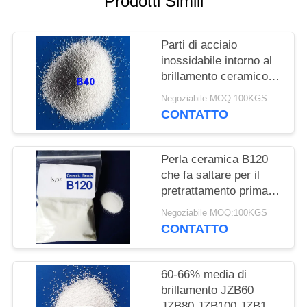
Prodotti Simili
MAPPA
DEL
Parti di acciaio
SITO
inossidabile intorno al
brillamento ceramico
POLITICA
solido della perla
Negoziabile MOQ:100KGS
SULLA
CONTATTO
PRIVACY
Perla ceramica B120
che fa saltare per il
pretrattamento prima
del rivestimento dal
Negoziabile MOQ:100KGS
brillamento bagnato
CONTATTO
60-66% media di
brillamento JZB60
JZB80 JZB100 JZB120