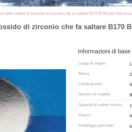
a della sabbia di biossido di zirconio che fa saltare B170 B100 per finitura su
ossido di zirconio che fa saltare B170 B
Informazioni di base
Luogo di origine:
L
Marca:
Z
Certificazione:
N
Numero di modello:
B
Quantità di ordine minimo:
Prezzo:
N
Imballaggi particolari:
b