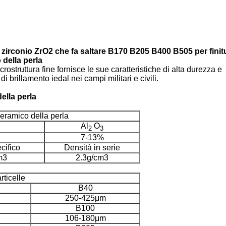
 zirconio ZrO2 che fa saltare B170 B205 B400 B505 per finitu
 della perla
struttura fine fornisce le sue caratteristiche di alta durezza e
i brillamento iedal nei campi militari e civili.
della perla
ceramico della perla
Al
O
2
3
7-13%
cifico
Densità in serie
m3
2.3g/cm3
ticelle
B40
250-425μm
B100
106-180μm