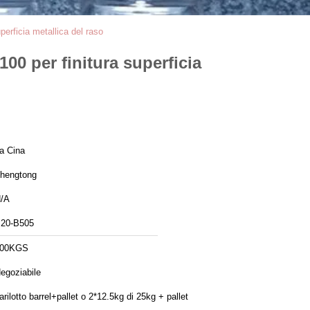
perficia metallica del raso
100 per finitura superficia
a Cina
hengtong
/A
20-B505
100KGS
egoziabile
arilotto barrel+pallet o 2*12.5kg di 25kg + pallet