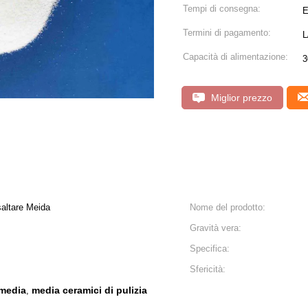
Tempi di consegna:
E
Termini di pagamento:
L
Capacità di alimentazione:
3
Miglior prezzo
saltare Meida
Nome del prodotto:
Gravità vera:
Specifica:
Sfericità:
 media
media ceramici di pulizia
,