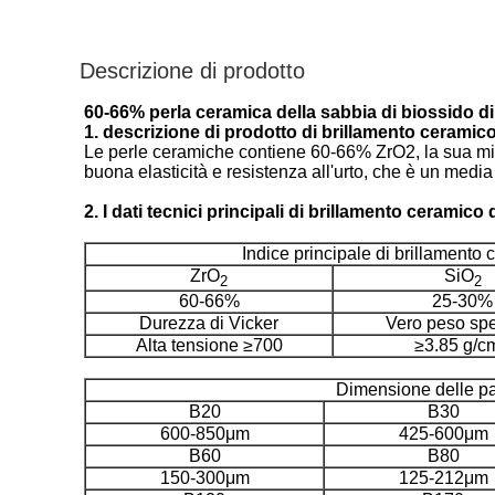
Descrizione di prodotto
60-66% perla ceramica della sabbia di biossido di
1. descrizione di prodotto di brillamento ceramico
Le perle ceramiche contiene 60-66% ZrO2, la sua micro
buona elasticità e resistenza all'urto, che è un media d
2. I dati tecnici principali di brillamento ceramico 
Indice principale di brillamento 
ZrO
SiO
2
2
60-66%
25-30%
Durezza di Vicker
Vero peso spe
Alta tensione ≥700
≥3.85 g/c
Dimensione delle par
B20
B30
600-850μm
425-600μm
B60
B80
150-300μm
125-212μm