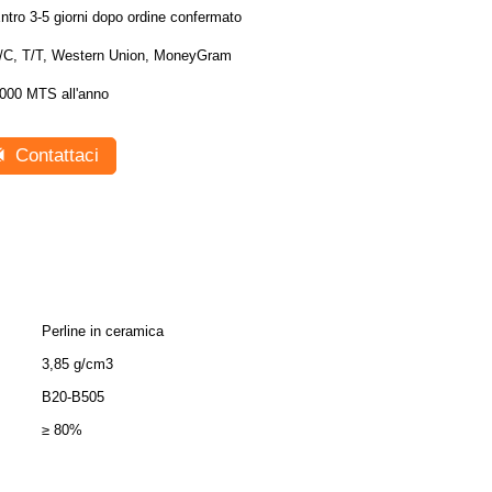
ntro 3-5 giorni dopo ordine confermato
/C, T/T, Western Union, MoneyGram
000 MTS all'anno
Contattaci
Perline in ceramica
3,85 g/cm3
B20-B505
≥ 80%