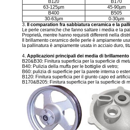
B120
B170
63-125μm
45-90μm
B400
B505
30-63μm
0-30μm
3.
Il comparation fra sabbiatura ceramica e la pal
Le perle ceramiche che fanno saltare i media e la p
Proprietà, mentre hanno requisiti differenti nella dist
Il brillamento ceramico delle perle è ampiamente usato 
la pallinatura è ampiamente usata in acciaio duro, tit
4.
Applicazioni principali dei media di brillamento
B20&B30: Finitura superficia per la superficie di meta
B40: Pulizia della muffa per le bottiglie di vetro;
B60: pulizia di superficie per la parete interna o este
B120: Finitura superficia per il giunto capo ed artificia
B170&B205: Finitura superficia per la superficie di m