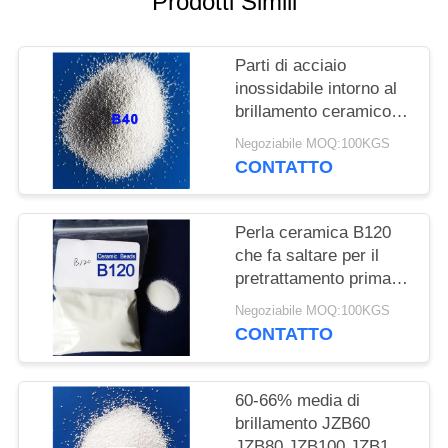
Prodotti Simili
MAPPA
DEL
Parti di acciaio
SITO
inossidabile intorno al
brillamento ceramico
POLITICA
solido della perla
Negoziabile MOQ:100KGS
SULLA
CONTATTO
PRIVACY
Perla ceramica B120
che fa saltare per il
pretrattamento prima
del rivestimento dal
Negoziabile MOQ:100KGS
brillamento bagnato
CONTATTO
60-66% media di
brillamento JZB60
JZB80 JZB100 JZB120