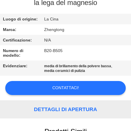
FABBRICA
la lega del magnesio
CONTROLLO
Luogo di origine:
La Cina
DI
Marca:
Zhengtong
QUALITÀ
Certificazione:
N/A
Numero di
B20-B505
modello:
CONTATTICI
Evidenziare:
,
media di brillamento della polvere bassa
media ceramici di pulizia
NOTIZIE
CONTATTACI!
RICHIEDA
UNA
DETTAGLI DI APERTURA
CITAZIONE