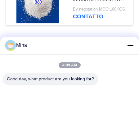
della perla ceramica
By negotation MOQ:100KGS
ZrO2 per le parti di
CONTATTO
acciaio inossidabile
Categorie popolari
Tutti
Mina
Perle di ceramica per
Media di brillamento
4:09 AM
sabbiatura
ceramici
Good day, what product are you looking for?
Perle di zirconio
Pallinatura ceramica
media rettifica
perle del silicato di
ceramica macinatura
zirconio
media