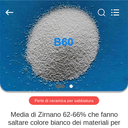
2026
Zhengzhou
Zhengtong
Abrasive
Import&Export
Co.,Ltd.
All
Rights
CASA
Reserved.
PRODOTTI
VIDEO
CIRCA
NOI
Perle di ceramica per sabbiatura
GIRO
Media di Zirnano 62-66% che fanno
DELLA
saltare colore bianco dei materiali per