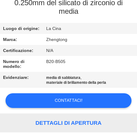
FABBRICA
0.250mm del silicato di zirconio di
media
CONTROLLO
Luogo di origine:
La Cina
DI
QUALITÀ
Marca:
Zhengtong
Certificazione:
N/A
CONTATTICI
Numero di
B20-B505
modello:
Evidenziare:
,
NOTIZIE
media di sabbiatura
materiale di brillamento della perla
RICHIEDA
CONTATTACI!
UNA
CITAZIONE
DETTAGLI DI APERTURA