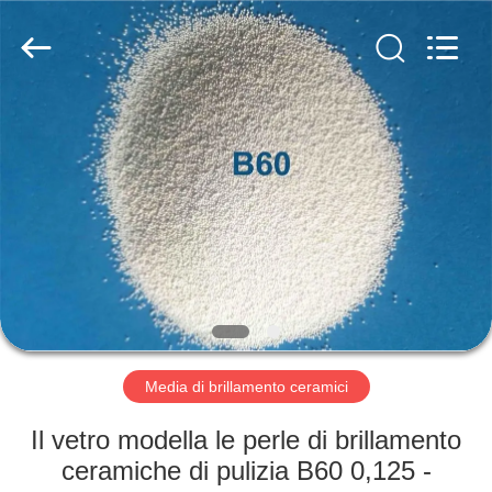
2026
Zhengzhou
Zhengtong
Abrasive
Import&Export
Co.,Ltd.
All
Rights
CASA
Reserved.
PRODOTTI
VIDEO
CIRCA
NOI
Media di brillamento ceramici
GIRO
Il vetro modella le perle di brillamento
DELLA
ceramiche di pulizia B60 0,125 -