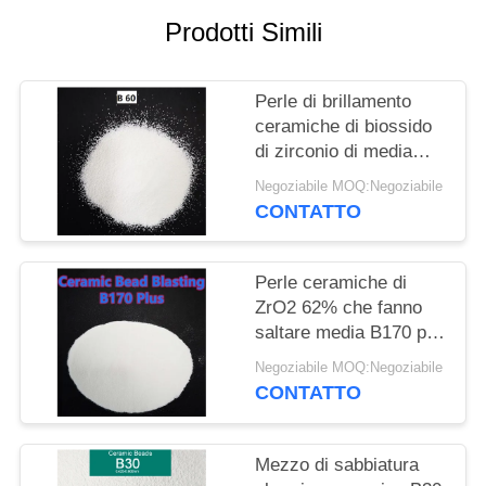
MAPPA
Prodotti Simili
DEL
SITO
Perle di brillamento
ceramiche di biossido
POLITICA
di zirconio di media
SULLA
0.3mm di dimensione
Negoziabile MOQ:Negoziabile
B60 per il trattamento
CONTATTO
PRIVACY
di superficie dei
dispositivi
Perle ceramiche di
ZrO2 62% che fanno
saltare media B170 più
la perla ceramica
Negoziabile MOQ:Negoziabile
Deblurrings abrasivo
CONTATTO
Mezzo di sabbiatura