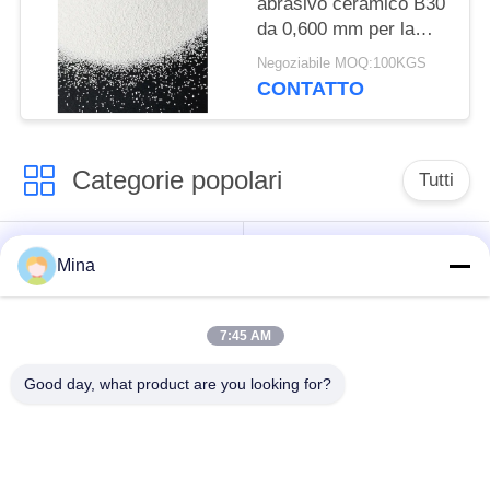
abrasivo ceramico B30
da 0,600 mm per la
pulizia di stampi di
Negoziabile MOQ:100KGS
bottiglie di vetro
CONTATTO
Categorie popolari
Tutti
Perle di ceramica per
Media di brillamento
Mina
sabbiatura
ceramici
7:45 AM
Perle di zirconio
Pallinatura ceramica
media rettifica
Good day, what product are you looking for?
perle del silicato di
ceramica macinatura
zirconio
media