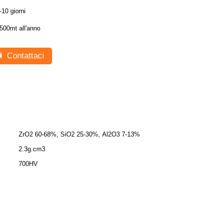
-10 giorni
500mt all'anno
Contattaci
ZrO2 60-68%, SiO2 25-30%, Al2O3 7-13%
2.3g.cm3
700HV