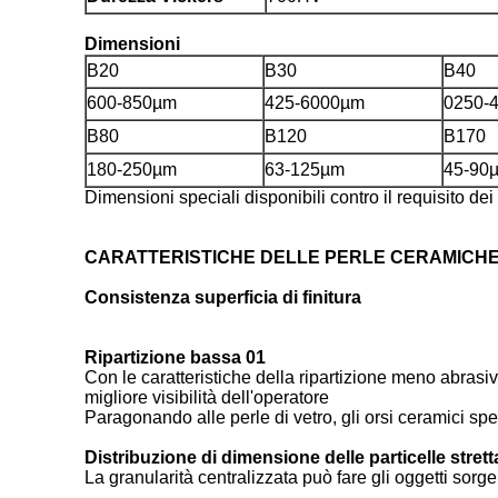
Dimensioni
B20
B30
B40
600-850µm
425-6000µm
0250-
B80
B120
B170
180-250µm
63-125µm
45-90
Dimensioni speciali disponibili contro il requisito dei 
CARATTERISTICHE DELLE PERLE CERAMICHE
Consistenza superficia di finitura
Ripartizione bassa 01
Con le caratteristiche della ripartizione meno abras
migliore visibilità dell'operatore
Paragonando alle perle di vetro, gli orsi ceramici spet
Distribuzione di dimensione delle particelle strett
La granularità centralizzata può fare gli oggetti sorg