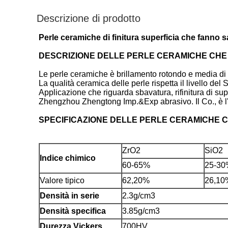
Descrizione di prodotto
Perle ceramiche di finitura superficia che fanno 
DESCRIZIONE DELLE PERLE CERAMICHE CHE
Le perle ceramiche è brillamento rotondo e media di p
La qualità ceramica delle perle rispetta il livello d
Applicazione che riguarda sbavatura, rifinitura di supe
Zhengzhou Zhengtong Imp.&Exp abrasivo. Il Co., è l'e
SPECIFICAZIONE DELLE PERLE CERAMICHE 
ZrO2
SiO2
Indice chimico
60-65%
25-30
Valore tipico
62,20%
26,10
Densità in serie
2.3g/cm3
Densità specifica
3.85g/cm3
Durezza Vickers
700HV