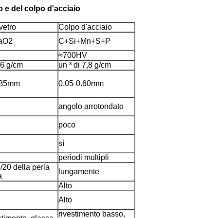
o e del colpo d'acciaio
vetro
Colpo d'acciaio
aO2
C+Si+Mn+S+P
≈700HV
,6 g/cm
un ³ di 7,8 g/cm
.85mm
0.05-0.60mm
angolo arrotondato
poco
sì
periodi multipli
/20 della perla
lungamente
a
Alto
Alto
rivestimento basso,