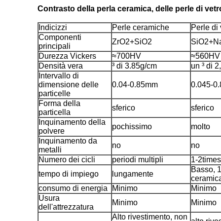
Contrasto della perla ceramica, delle perle di vetr
Indicizzi
Perle ceramiche
Perle di 
Componenti
ZrO2+SiO2
SiO2+N
principali
Durezza Vickers
≈700HV
≈560HV
Densità vera
³ di 3.85g/cm
un ³ di 2
Intervallo di
dimensione delle
0.04-0.85mm
0.045-0
particelle
Forma della
sferico
sferico
particella
Inquinamento della
pochissimo
molto
polvere
Inquinamento da
no
no
metalli
Numero dei cicli
periodi multipli
1-2times
Basso, 1
tempo di impiego
lungamente
ceramic
consumo di energia
Minimo
Minimo
Usura
Minimo
Minimo
dell'attrezzatura
Alto rivestimento, non