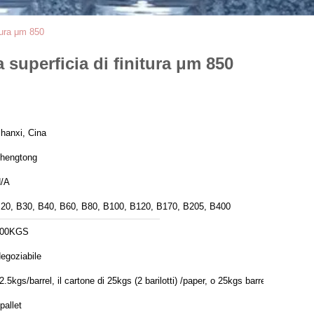
itura μm 850
 superficia di finitura μm 850
hanxi, Cina
hengtong
/A
20, B30, B40, B60, B80, B100, B120, B170, B205, B400
100KGS
egoziabile
2.5kgs/barrel, il cartone di 25kgs (2 barilotti) /paper, o 25kgs barrels
pallet