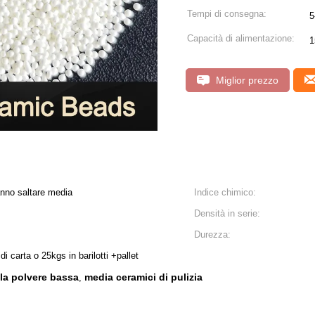
Tempi di consegna:
5
Capacità di alimentazione:
1
Miglior prezzo
nno saltare media
Indice chimico:
Densità in serie:
Durezza:
 di carta o 25kgs in barilotti +pallet
lla polvere bassa
media ceramici di pulizia
,