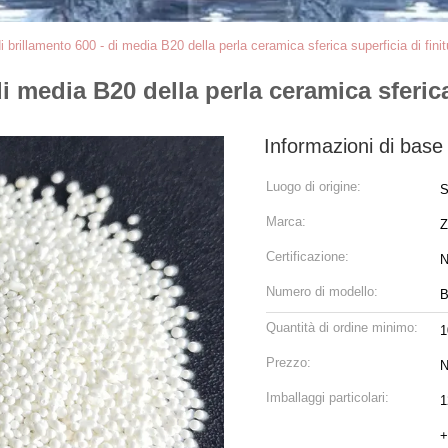
 brillamento 600 - di media B20 della perla ceramica sferica superficia di fin
i media B20 della perla ceramica sferica
Informazioni di base
Luogo di origine:
S
Marca:
Z
Certificazione:
N
Numero di modello:
B
Quantità di ordine minimo:
Prezzo:
N
Imballaggi particolari:
1
+