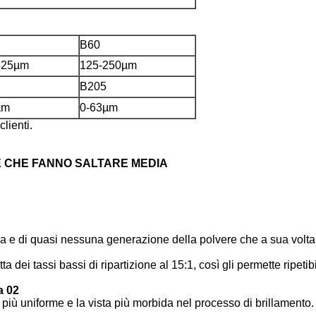
B60
425µm
125-250µm
B205
µm
0-63µm
clienti.
 CHE FANNO SALTARE MEDIA
iva e di quasi nessuna generazione della polvere che a sua volta
ta dei tassi bassi di ripartizione al 15:1, così gli permette ripeti
a 02
e più uniforme e la vista più morbida nel processo di brillamento.