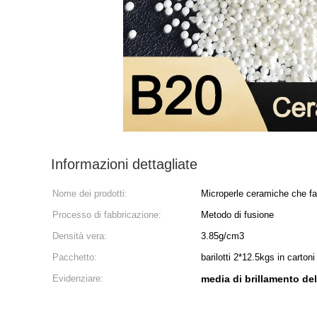
Informazioni dettagliate
Nome dei prodotti:
Microperle ceramiche che fa
Processo di fabbricazione:
Metodo di fusione
Densità vera:
3.85g/cm3
Pacchetto:
barilotti 2*12.5kgs in cartoni
Evidenziare:
media di brillamento de