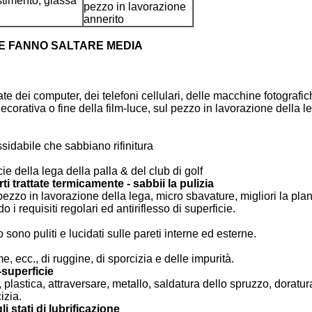
estimento, glassa
pezzo in lavorazione
annerito
E FANNO SALTARE MEDIA
te dei computer, dei telefoni cellulari, delle macchine fotografich
decorativa o fine della film-luce, sul pezzo in lavorazione della 
ossidabile che sabbiano rifinitura
ie della lega della palla & del club di golf
ti trattate termicamente - sabbii la pulizia
pezzo in lavorazione della lega, micro sbavature, migliori la pla
i requisiti regolari ed antiriflesso di superficie.
io sono puliti e lucidati sulle pareti interne ed esterne.
e, ecc., di ruggine, di sporcizia e delle impurità.
-superficie
, plastica, attraversare, metallo, saldatura dello spruzzo, doratu
izia.
i stati di lubrificazione