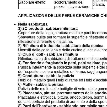
alto riv
Sabbiare effetto
scoloramento del
bianca,
pezzo in lavorazione
APPLICAZIONE DELLE PERLE CERAMICHE CH
Nella sabbiatura
1) 3C prodotti - sabbiare rifinitura
Coperture della lega, struttura media e parti incorpora
Sbavature pulite per formare la superficie riflettente 
riflessione differente o metallina.
2)
Rifinitura di Industria-sabbiatura della cucina
Utensili della coltelleria e della cucina di acciaio in
3)
Club di golf - sabbiare rifinitura
Rifinitura capa di sabbiatura di trattamento di superfic
4)
Fondendo e forgiando le parti, parti saldate, par
Pulisca interamente la sporcizia sulla superficie del 
dell'esposto a colore metallico uniforme, raggiungendo 
5)
Conduttura - sabbii la pulizia
I tubi del metallo quali i tubi di rame ed i tubi d'accia
6)
Muffe - sabbii la pulizia
Pulizia delle muffe delle bottiglie di vetro, delle gomm
7)
Placcando, pittura, pretrattamento della anodo
Placcatura elettrolitica, pittura, anodo, teflon, gomma
della superficie del prodotto di aumento e della sporc
8)
Parti dell'hardware - sabbiando per migliorare gl