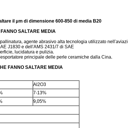
saltare il μm di dimensione 600-850 di media B20
 FANNO SALTARE MEDIA
allinatura, agente abrasivo alta tecnologia utilizzato nell'aviaz
el SAE J1830 e dell'AMS 2431/7 di SAE
rficie, lucidatura e pulizia.
sportatore principale delle perle ceramiche dalla Cina.
CHE FANNO SALTARE MEDIA
Al2O3
%
7-13%
%
9,05%