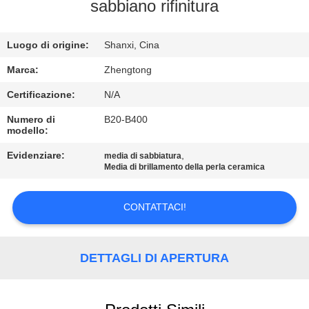
FABBRICA
sabbiano rifinitura
CONTROLLO
Luogo di origine:
Shanxi, Cina
DI
Marca:
Zhengtong
QUALITÀ
Certificazione:
N/A
Numero di
B20-B400
modello:
CONTATTICI
Evidenziare:
,
media di sabbiatura
Media di brillamento della perla ceramica
NOTIZIE
CONTATTACI!
RICHIEDA
UNA
DETTAGLI DI APERTURA
CITAZIONE