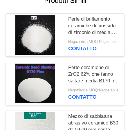
Prodotti Simili
MAPPA
DEL
Perle di brillamento
SITO
ceramiche di biossido
di zirconio di media
POLITICA
0.3mm di dimensione
Negoziabile MOQ:Negoziabile
B60 per il trattamento
SULLA
CONTATTO
di superficie dei
PRIVACY
dispositivi
Perle ceramiche di
ZrO2 62% che fanno
saltare media B170 più
la perla ceramica
Negoziabile MOQ:Negoziabile
Deblurrings abrasivo
CONTATTO
Mezzo di sabbiatura
abrasivo ceramico B30
da 0,600 mm per la