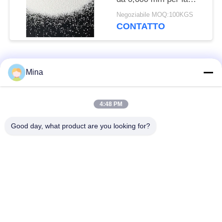
pulizia di stampi di
Negoziabile MOQ:100KGS
bottiglie di vetro
CONTATTO
Categorie popolari
Tutti
Mina
Perle di ceramica per
Media di brillamento
4:48 PM
sabbiatura
ceramici
Good day, what product are you looking for?
Perle di zirconio
Pallinatura ceramica
media rettifica
perle del silicato di
ceramica macinatura
zirconio
media