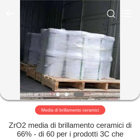
2026
Zhengzhou
Zhengtong
Abrasive
Import&Export
Co.,Ltd.
All
Rights
CASA
Reserved.
PRODOTTI
VIDEO
CIRCA
NOI
Media di brillamento ceramici
GIRO
ZrO2 media di brillamento ceramici di
DELLA
66% - di 60 per i prodotti 3C che