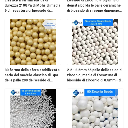
MAPPA
Elasticità farmaceutica di
L'ossido di zirconio 4.0g/Cm3 di
durezza 210GPa di Mohs di media
densità borda le palle ceramiche
DEL
9 di fresatura di biossido di
di biossido di zirconio dimensione
zirconio della dispersione
di 10mm - di 4
SITO
PRIVACY
POLICY
80 forma della sfera stabilizzata
2.2 - 2.5mm 65 palle dell'ossido di
cerio del modulo elastico di Gpa
zirconio, media di fresatura di
delle palle 200 dell'ossido di
biossido di zirconio di 0.8mm - di
zirconio
0,6