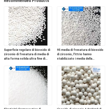
FABBRICA
Recommended Products
CONTROLLO
DI
QUALITÀ
CONTATTICI
Superficie regolare di biossido di
95 media di fresatura di biossido
zirconio di fresatura di media di
di zirconio, l'ittrio hanno
alta forma solida ultra fine di
stabilizzato i media della
NOTIZIE
durezza
macinazione di biossido di
zirconio dimensione di 1.2mm - di
1,0
RICHIEDA
UNA
CITAZIONE