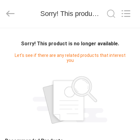
2025
Zhengzhou
Zhengtong
Sorry! This product is no longer available.
Abrasive
Import&Export
Co.,Ltd.
All
Rights
CASA
Reserved.
Sorry! This product is no longer available.
PRODOTTI
Let's see if there are any related products that interest
you
VIDEO
CIRCA
NOI
GIRO
DELLA