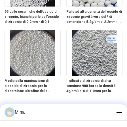
95 palle ceramiche dell'ossido di
Palle ad alta densità dell'ossido di
zirconio, bianchi perle dell'ossido
zirconio gravità vera del ³ di
di zirconio di 0.2mm - di 0,1
dimensione 5.2g/cm di 2.2mm - di
0,6
Media della macinazione di
Il silicato di zirconio di alta
biossido di zirconio per la
tensione 900 borda la densità
dispersione ultrafine della
4g/cm3 di 0.8-1.0mm per la
macinazione delle sospensioni
macinazione dell'inchiostro da
dell'antiparassitario
stampa
Mina